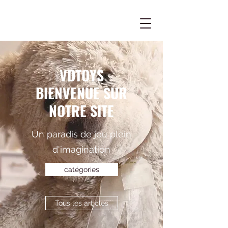
VDTOYS
BIENVENUE SUR
NOTRE SITE
Un paradis de jeu plein
d'imagination
catégories
Tous les articles